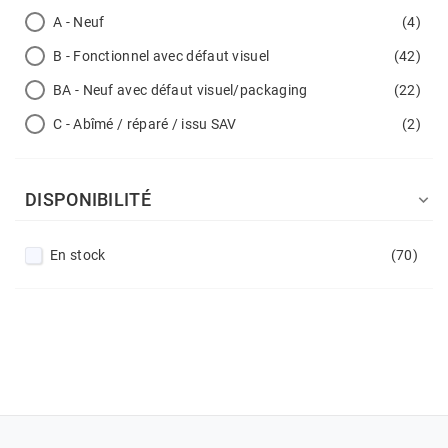
A - Neuf
(4)
B - Fonctionnel avec défaut visuel
(42)
BA - Neuf avec défaut visuel/packaging
(22)
C - Abîmé / réparé / issu SAV
(2)
DISPONIBILITÉ

En stock
(70)