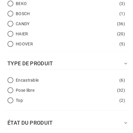
BEKO
(3)
BOSCH
(1)
CANDY
(36)
HAIER
(20)
HOOVER
(5)
LG
(1)
TYPE DE PRODUIT

ROSIERES
(1)
SAMSUNG
(1)
Encastrable
(6)
TCL
(2)
Pose libre
(32)
Top
(2)
ÉTAT DU PRODUIT
