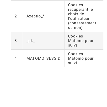
Cookies
récupérant le
choix de
1
2
Axeptio_*
l’utilisateur
j
(consentement
ou non)
Cookies
1
3
_pk_
Matomo pour
j
suivi
Cookies
1
4
MATOMO_SESSID
Matomo pour
j
suivi